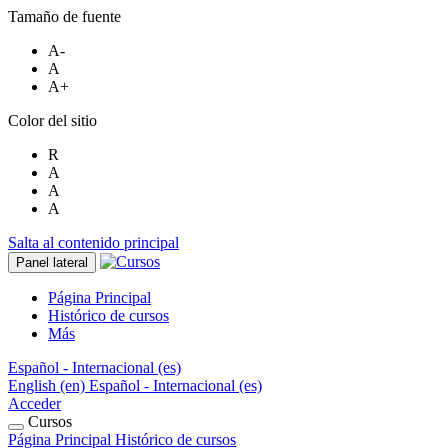
Tamaño de fuente
A-
A
A+
Color del sitio
R
A
A
A
Salta al contenido principal
Panel lateral
Página Principal
Histórico de cursos
Más
Español - Internacional ‎(es)‎
English ‎(en)‎
Español - Internacional ‎(es)‎
Acceder
Cursos
Página Principal
Histórico de cursos